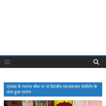
प्रखंड के गलगल चौक पर दो दिवसीय महाअष्टयाम संकीर्तन के
साथ हुआ प्रारंभ