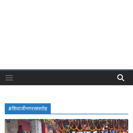
#शिवाजीनगरसमारोह