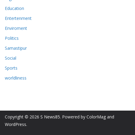
Education
Entertenment
Enviroment
Politics
Samastipur
Social
Sports
worldliness
Copyright © 2026
S News85
. Powered by
ColorMag
and
WordPress
.