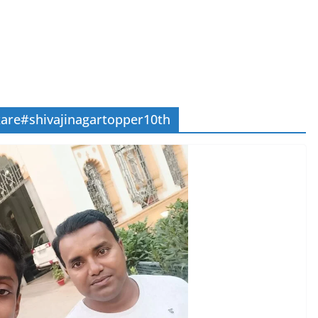
 kare#shivajinagartopper10th