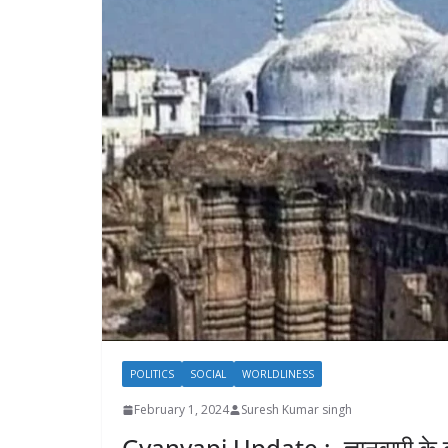
POLITICS
SOCIAL
WORLDLINESS
February 1, 2024
Suresh Kumar singh
Gyanvapi Update :- ज्ञानवापी के व्य