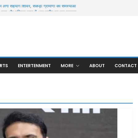
ें लगा सहयोग शिविर, सैकड़ों ग्रामीणों की समस्याओं
जल और दहियार रन्ना में धान खरीद का मुद्दा गरमाया
से मिला अज्ञात युवक का शव, पहचान में जुटी पुलिस
्ध मौत से सनसनी, ओढ़नी के फंदे से लटका मिला शव;
मासूम की 13 दिन बाद मौत, रन्ना गांव में मातम; 24
ए थे घायल
 बार हुई अनुमंडल स्तरीय क्राइम मीटिंग, अपराध और
 के निर्देश
RTS
ENTERTENMENT
MORE
ABOUT
CONTACT