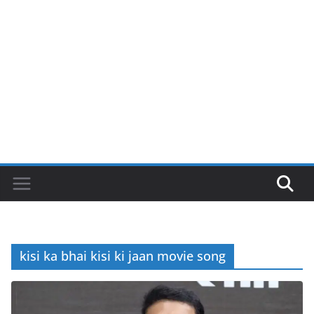
kisi ka bhai kisi ki jaan movie song