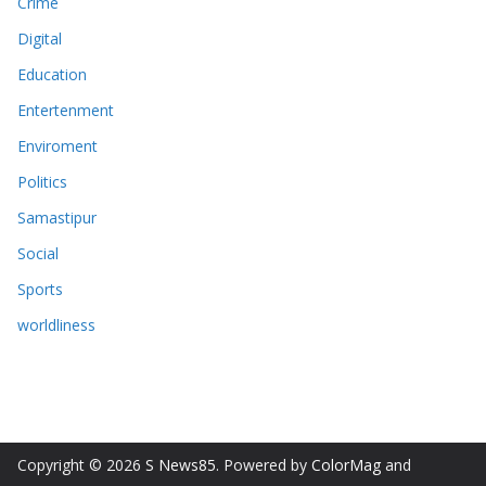
Crime
Digital
Education
Entertenment
Enviroment
Politics
Samastipur
Social
Sports
worldliness
Copyright © 2026
S News85
. Powered by
ColorMag
and