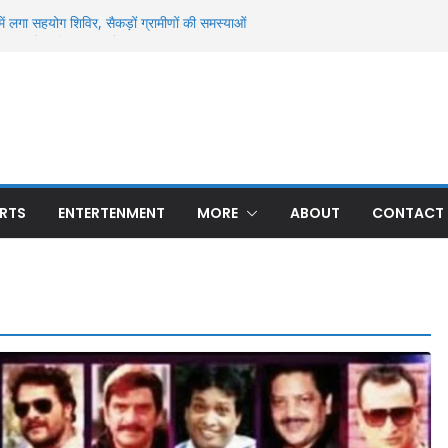
ें लगा सहयोग शिविर, सैकड़ों ग्रामीणों की समस्याओं
जल और दहियार रन्ना में धान खरीद का मुद्दा गरमाया
से मिला अज्ञात युवक का शव, पहचान में जुटी पुलिस
्ध मौत से सनसनी, ओढ़नी के फंदे से लटका मिला शव;
मासूम की 13 दिन बाद मौत, रन्ना गांव में मातम; 24
ए थे घायल
 बार हुई अनुमंडल स्तरीय क्राइम मीटिंग, अपराध और
 के निर्देश
RTS
ENTERTENMENT
MORE
ABOUT
CONTACT