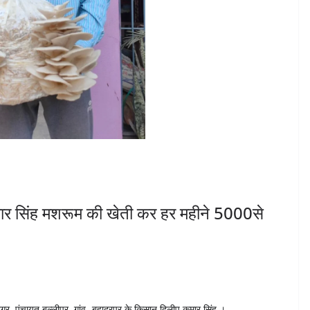
मार सिंह मशरूम की खेती कर हर महीने 5000से
र, पंचायत बल्लीपुर, गांव- बहादुरपुर के किसान दिलीप कुमार सिंह ।