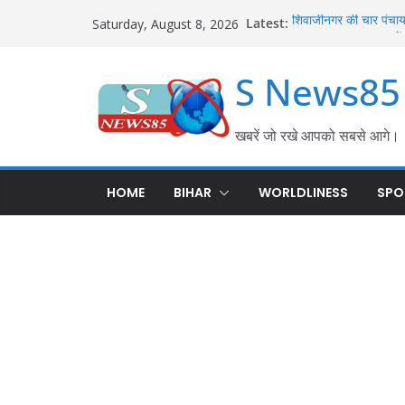
Latest:
शिवाजीनगर की चार पंचायतो
Saturday, August 8, 2026
का हुआ समाधान; परसा में
करेह नदी किनारे बोरज मो
S News85
बल्लीपुर में महिला की सं
एफएसएल टीम ने जुटाए साक
गीदड़ के काटने से छह वर्ष
जुलाई के हमले में कई लोग
खबरें जो रखे आपको सबसे आगे।
हथौड़ी थाना परिसर में प
शराब तस्करी पर सख्त कार्र
HOME
BIHAR
WORLDLINESS
SPO