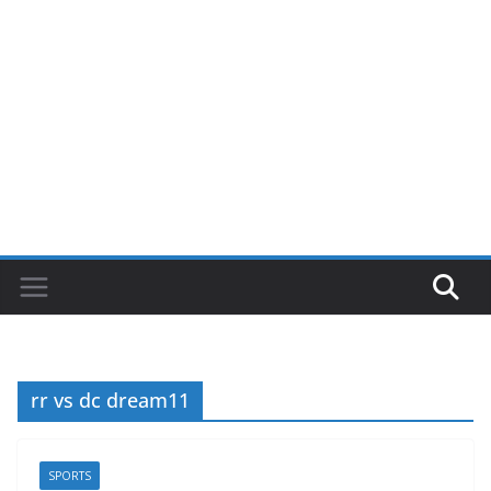
rr vs dc dream11
SPORTS