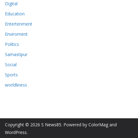
Digital
Education
Entertenment
Enviroment
Politics
Samastipur
Social
Sports
worldliness
Copyright © 2026
S News85
. Powered by
ColorMag
and
WordPress
.