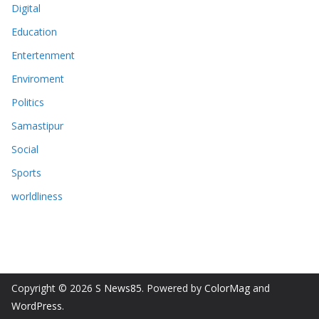
Digital
Education
Entertenment
Enviroment
Politics
Samastipur
Social
Sports
worldliness
Copyright © 2026
S News85
. Powered by
ColorMag
and
WordPress
.