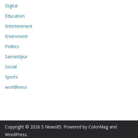
Digital
Education
Entertenment
Enviroment
Politics
Samastipur
Social
Sports
worldliness
Copyright © 2026
S News85
. Powered by
ColorMag
and
WordPress
.