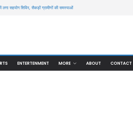
ें लगा सहयोग शिविर, सैकड़ों ग्रामीणों की समस्याओं
जल और दहियार रन्ना में धान खरीद का मुद्दा गरमाया
से मिला अज्ञात युवक का शव, पहचान में जुटी पुलिस
्ध मौत से सनसनी, ओढ़नी के फंदे से लटका मिला शव;
मासूम की 13 दिन बाद मौत, रन्ना गांव में मातम; 24
ए थे घायल
 बार हुई अनुमंडल स्तरीय क्राइम मीटिंग, अपराध और
 के निर्देश
RTS
ENTERTENMENT
MORE
ABOUT
CONTACT