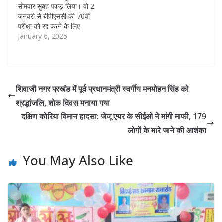
सोमवार सुबह पकड़ लिया। वो 2
जनवरी से बीपीएससी की 70वीं
परीक्षा को रद्द करने के लिए
अनशन पर थे। क्या यह सही है?
January 6, 2025
पटना जिला प्रशासन का कहना
है कि प्रशांत किशोर ने वर्जित
इलाके में बिना अनुमति धरना
दिया।…
शिवाजी नगर प्रखंड में पूर्व प्रधानमंत्री स्वर्गीय मनमोहन सिंह को
श्रद्धांजलि, शोक दिवस मनाया गया
दक्षिण कोरिया विमान हादसा: जेजू एयर के सीईओ ने मांगी माफी, 179
लोगों के मारे जाने की आशंका
You May Also Like