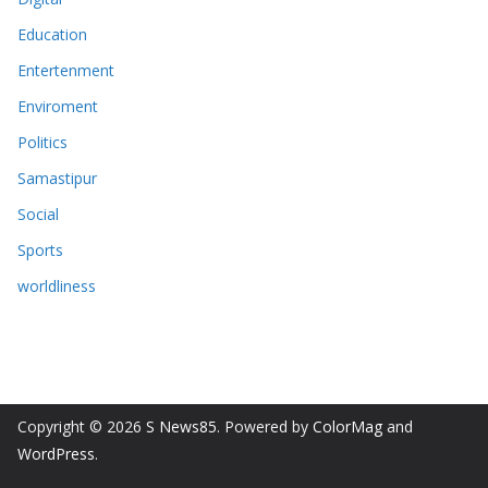
Education
Entertenment
Enviroment
Politics
Samastipur
Social
Sports
worldliness
Copyright © 2026
S News85
. Powered by
ColorMag
and
WordPress
.