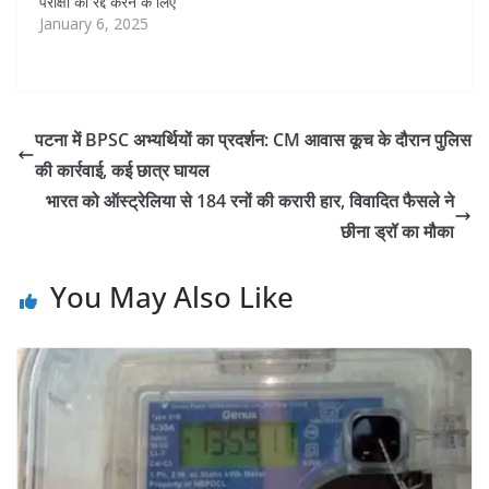
परीक्षा को रद्द करने के लिए
अनशन पर थे। क्या यह सही है?
January 6, 2025
पटना जिला प्रशासन का कहना
है कि प्रशांत किशोर ने वर्जित
इलाके में बिना अनुमति धरना
दिया।…
पटना में BPSC अभ्यर्थियों का प्रदर्शन: CM आवास कूच के दौरान पुलिस
की कार्रवाई, कई छात्र घायल
भारत को ऑस्ट्रेलिया से 184 रनों की करारी हार, विवादित फैसले ने
छीना ड्रॉ का मौका
You May Also Like