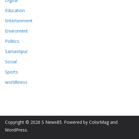
Digital
Education
Entertenment
Enviroment
Politics
Samastipur
Social
Sports
worldliness
Copyright © 2026
S News85
. Powered by
ColorMag
and
WordPress
.