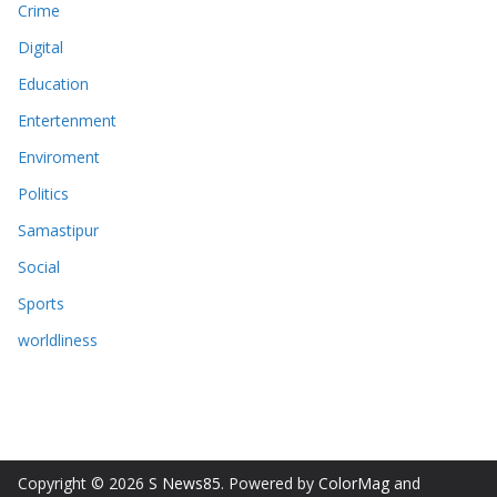
Crime
Digital
Education
Entertenment
Enviroment
Politics
Samastipur
Social
Sports
worldliness
Copyright © 2026
S News85
. Powered by
ColorMag
and