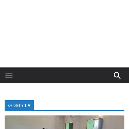
क जत रप म