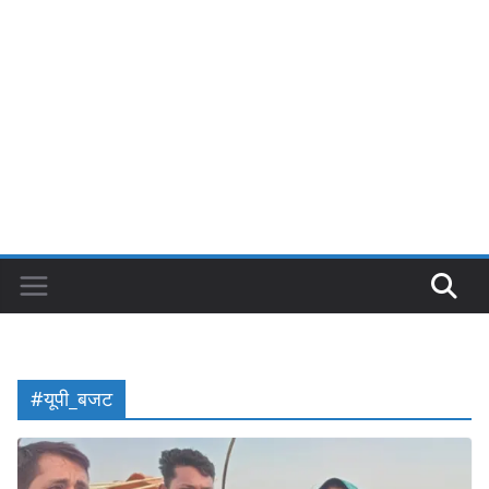
#यूपी_बजट