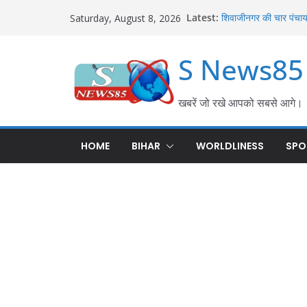
हथौड़ी थाना परिसर में प
Latest:
शराब तस्करी पर सख्त कार्र
Saturday, August 8, 2026
शिवाजीनगर की चार पंचायतो
का हुआ समाधान; परसा में
S News85
करेह नदी किनारे बोरज मो
बल्लीपुर में महिला की सं
एफएसएल टीम ने जुटाए साक
गीदड़ के काटने से छह वर्ष
खबरें जो रखे आपको सबसे आगे।
जुलाई के हमले में कई लोग
HOME
BIHAR
WORLDLINESS
SPO