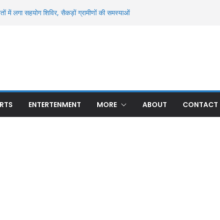
हली बार हुई अनुमंडल स्तरीय क्राइम मीटिंग, अपराध और
वाई के निर्देश
ं में लगा सहयोग शिविर, सैकड़ों ग्रामीणों की समस्याओं
 नल-जल और दहियार रन्ना में धान खरीद का मुद्दा गरमाया
इन से मिला अज्ञात युवक का शव, पहचान में जुटी पुलिस
दिग्ध मौत से सनसनी, ओढ़नी के फंदे से लटका मिला शव;
्ष्य
ीय मासूम की 13 दिन बाद मौत, रन्ना गांव में मातम; 24
 हुए थे घायल
RTS
ENTERTENMENT
MORE
ABOUT
CONTACT