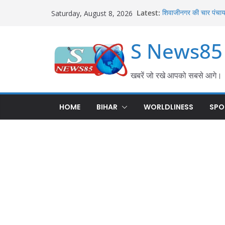
Latest:
शिवाजीनगर की चार पंचायतो
Saturday, August 8, 2026
का हुआ समाधान; परसा में
करेह नदी किनारे बोरज मो
S News85
बल्लीपुर में महिला की सं
एफएसएल टीम ने जुटाए साक
गीदड़ के काटने से छह वर्ष
जुलाई के हमले में कई लोग
खबरें जो रखे आपको सबसे आगे।
हथौड़ी थाना परिसर में प
शराब तस्करी पर सख्त कार्र
HOME
BIHAR
WORLDLINESS
SPO