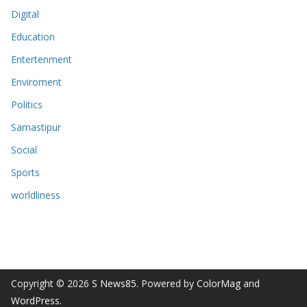
Digital
Education
Entertenment
Enviroment
Politics
Samastipur
Social
Sports
worldliness
Copyright © 2026
S News85
. Powered by
ColorMag
and
WordPress
.