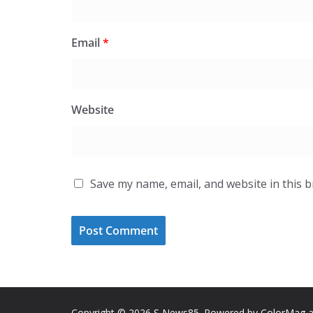
Email
*
Website
Save my name, email, and website in this 
Copyright © 2026
S News85
. Powered by
ColorMag
a