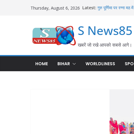
Latest:
गुरु पूर्णिमा पर रन्ना मठ 
Thursday, August 6, 2026
लिया आशीर्वाद
शिवाजीनगर के BDO वीरेंद
S News85
सुरक्षा की मांग को लेकर
शिवाजीनगर में हर्षोल्लास 
की पहली सोमवारी पर उमड़
शिवाजीनगर में विदाई सह 
खबरें जो रखे आपको सबसे आगे।
कुमारी समेत स्थानांतरित 
शिवाजीनगर को मिले नए बी
योजनाओं की समीक्षा कर दि
HOME
BIHAR
WORLDLINESS
SPO