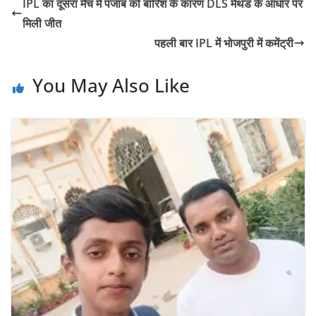
IPL का दूसरा मैच में पंजाब को बारिश के कारण DLS मेथड के आधार पर
क़रीब 6 साल के बाद इस बार
मिली जीत
काफ़ी अच्छा रिजल्ट…
पहली बार IPL में भोजपुरी में कमेंट्री
You May Also Like