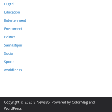
Digital
Education
Entertenment
Enviroment
Politics
Samastipur
Social
Sports
worldliness
Copyright © 2026
S News85
. Powered by
ColorMag
and
WordPress
.