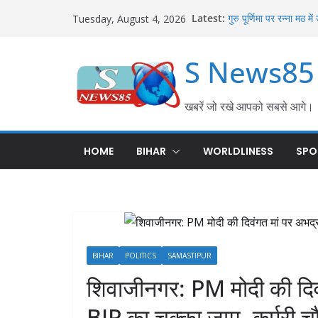
Latest:
गुरु पूर्णिमा पर रन्ना मठ म
Tuesday, August 4, 2026
लिया आशीर्वाद
शिवाजीनगर के BDO वीरेंद्
S News85
सुरक्षा की मांग को लेकर 
शिवाजीनगर में हर्षोल्लास औ
की पहली सोमवारी पर उमड़ी
शिवाजीनगर में विदाई सह स
खबरें जो रखे आपको सबसे आगे।
कुमारी समेत स्थानांतरित श
शिवाजीनगर को मिले नए बीड
योजनाओं की समीक्षा कर दिए
HOME
BIHAR
WORLDLINESS
SPO
BIHAR
POLITICS
SAMASTIPUR
शिवाजीनगर: PM मोदी की दिवं
BJP का चक्का जाम, कर्पूरी चौ