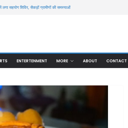
ें लगा सहयोग शिविर, सैकड़ों ग्रामीणों की समस्याओं
जल और दहियार रन्ना में धान खरीद का मुद्दा गरमाया
से मिला अज्ञात युवक का शव, पहचान में जुटी पुलिस
्ध मौत से सनसनी, ओढ़नी के फंदे से लटका मिला शव;
मासूम की 13 दिन बाद मौत, रन्ना गांव में मातम; 24
ए थे घायल
 बार हुई अनुमंडल स्तरीय क्राइम मीटिंग, अपराध और
 के निर्देश
RTS
ENTERTENMENT
MORE
ABOUT
CONTACT