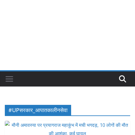
#UPसरकार_आपातकालीनसेवा