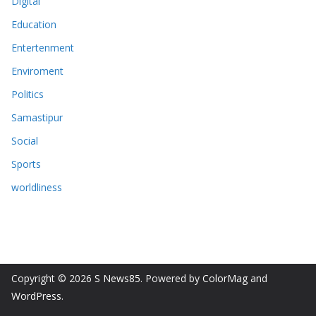
Digital
Education
Entertenment
Enviroment
Politics
Samastipur
Social
Sports
worldliness
Copyright © 2026
S News85
. Powered by
ColorMag
and
WordPress
.