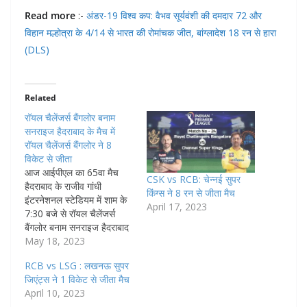
Read more
:-
अंडर-19 विश्व कप: वैभव सूर्यवंशी की दमदार 72 और
विहान मल्होत्रा के 4/14 से भारत की रोमांचक जीत, बांग्लादेश 18 रन से हारा
(DLS)
Related
रॉयल चैलेंजर्स बैंगलोर बनाम
सनराइज हैदराबाद के मैच में
रॉयल चैलेंजर्स बैंगलोर ने 8
विकेट से जीता
आज आईपीएल का 65वा मैच
CSK vs RCB: चेन्नई सुपर
हैदराबाद के राजीव गांधी
किंग्स ने 8 रन से जीता मैच
इंटरनेशनल स्टेडियम में शाम के
April 17, 2023
7:30 बजे से रॉयल चैलेंजर्स
बैंगलोर बनाम सनराइज हैदराबाद
के बीच में खेला गया। रॉयल
May 18, 2023
चैलेंजर्स बैंगलोर बनाम सनराइज
RCB vs LSG : लखनऊ सुपर
हैदराबाद: मैच में रॉयल चैलेंजर्स
जिएंट्स ने 1 विकेट से जीता मैच
बैंगलोर ने टॉस जीतकर बॉलिंग
April 10, 2023
करने का निर्णय लिया उसके बाद