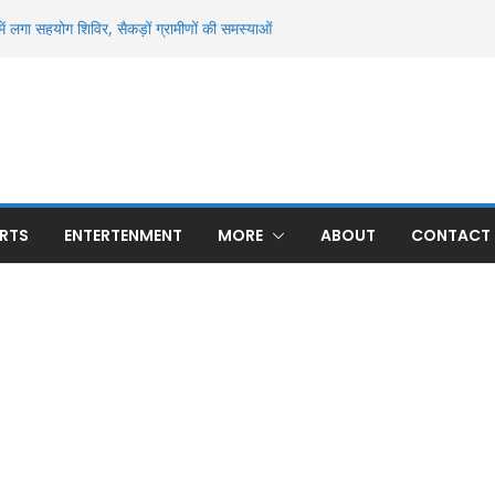
ें लगा सहयोग शिविर, सैकड़ों ग्रामीणों की समस्याओं
जल और दहियार रन्ना में धान खरीद का मुद्दा गरमाया
से मिला अज्ञात युवक का शव, पहचान में जुटी पुलिस
्ध मौत से सनसनी, ओढ़नी के फंदे से लटका मिला शव;
मासूम की 13 दिन बाद मौत, रन्ना गांव में मातम; 24
ए थे घायल
 बार हुई अनुमंडल स्तरीय क्राइम मीटिंग, अपराध और
 के निर्देश
RTS
ENTERTENMENT
MORE
ABOUT
CONTACT