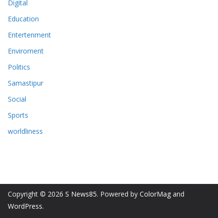
Digital
Education
Entertenment
Enviroment
Politics
Samastipur
Social
Sports
worldliness
Copyright © 2026
S News85
. Powered by
ColorMag
and
WordPress
.