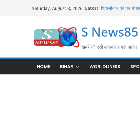
हथौड़ी थाना परिसर में प
Latest:
Saturday, August 8, 2026
शराब तस्करी पर सख्त कार्र
शिवाजीनगर की चार पंचायतो
का हुआ समाधान; परसा में
S News85
करेह नदी किनारे बोरज मो
बल्लीपुर में महिला की सं
एफएसएल टीम ने जुटाए साक
खबरें जो रखे आपको सबसे आगे।
गीदड़ के काटने से छह वर्ष
जुलाई के हमले में कई लोग
HOME
BIHAR
WORLDLINESS
SPO