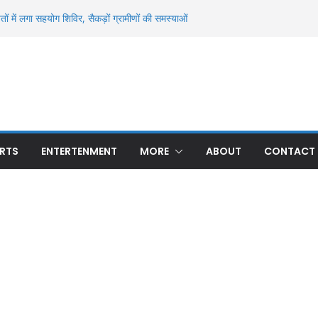
हली बार हुई अनुमंडल स्तरीय क्राइम मीटिंग, अपराध और
वाई के निर्देश
ं में लगा सहयोग शिविर, सैकड़ों ग्रामीणों की समस्याओं
 नल-जल और दहियार रन्ना में धान खरीद का मुद्दा गरमाया
इन से मिला अज्ञात युवक का शव, पहचान में जुटी पुलिस
दिग्ध मौत से सनसनी, ओढ़नी के फंदे से लटका मिला शव;
्ष्य
ीय मासूम की 13 दिन बाद मौत, रन्ना गांव में मातम; 24
 हुए थे घायल
RTS
ENTERTENMENT
MORE
ABOUT
CONTACT