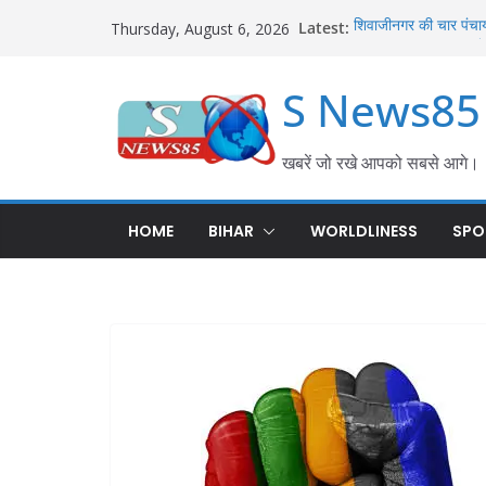
Latest:
शिवाजीनगर की चार पंचायत
Thursday, August 6, 2026
का हुआ समाधान; परसा में
करेह नदी किनारे बोरज मो
S News85
बल्लीपुर में महिला की स
एफएसएल टीम ने जुटाए साक
गीदड़ के काटने से छह वर्
जुलाई के हमले में कई लो
खबरें जो रखे आपको सबसे आगे।
हथौड़ी थाना परिसर में 
शराब तस्करी पर सख्त कार्
HOME
BIHAR
WORLDLINESS
SPO