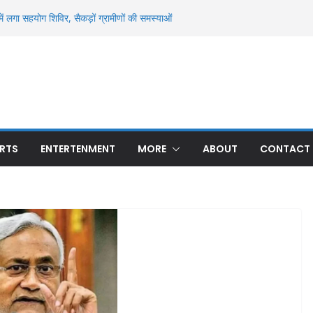
ें लगा सहयोग शिविर, सैकड़ों ग्रामीणों की समस्याओं
जल और दहियार रन्ना में धान खरीद का मुद्दा गरमाया
से मिला अज्ञात युवक का शव, पहचान में जुटी पुलिस
्ध मौत से सनसनी, ओढ़नी के फंदे से लटका मिला शव;
मासूम की 13 दिन बाद मौत, रन्ना गांव में मातम; 24
ए थे घायल
 बार हुई अनुमंडल स्तरीय क्राइम मीटिंग, अपराध और
 के निर्देश
RTS
ENTERTENMENT
MORE
ABOUT
CONTACT